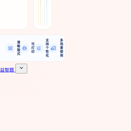
Dolch
套
套
和
arrow_forward
arrow_forward
高
练
练
数
频
习
习
字
词
纸
纸
英
分
文
级、
单
颜
词
色
描
支
词
多
清
可
红，
持
场
和
晰
view_agenda
print
tune
home_work
打
个
景
建
版
描
印
性
使
式
立
红
化
用
清
与
晰
抄
expand_more
益智题
的
写
数
模
字
板。
书
写
进
阶
路
径。