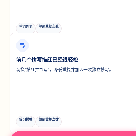
单词列表
单词重复次数
edit_note
前几个拼写描红已经很轻松
切换“描红并书写”，降低重复并加入一次独立抄写。
练习模式
单词重复次数