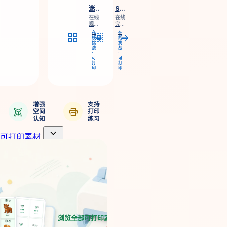
格、
两种
迷你数织
Shikaku 四角分割
候选
无障
笔
碍符
在线
在线
记、
号、
观察
完成
键
键
横向
Shikaku（四
在
在
grid_view
select_all
盘、
盘、
arrow_forward
arrow_forward
和纵
角分
线
线
检
触
挑
挑
向提
割）
查、
控、
战
战
示，
面积
·
·
提
规则
完成
谜
可
可
示、
提
5×5
打
题，
打
撤销
示、
印
印
数织
支持
与重
撤
并揭
指
做。
销、
晓隐
针、
重做
藏图
触
与检
案。
控、
查。
键
增强
支持
view_in_ar
print
盘、
空间
打印
提
认知
练习
示、
撤销
expand_more
可打印素材
与检
查。
arrow_forward
浏览全部可打印素材