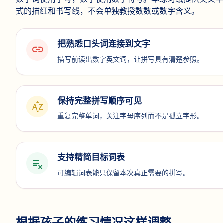
式的描红和书写线，不会单独教授数数或数字含义。
把熟悉口头词连接到文字
link
描写前读出数字英文词，让拼写具有清楚参照。
保持完整拼写顺序可见
sort_by_alpha
重复完整单词，关注字母序列而不是孤立字形。
支持精简目标词表
playlist_remove
可编辑词表能只保留本次真正需要的拼写。
根据孩子的练习情况这样调整