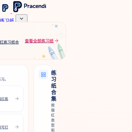
expand_more
练习纸
arrow_forward
查看全部练习纸
红练习纸合
练
grid_view
习
练习。
纸
合
arrow_forward
集
描红练
按
描
红
类
型
arrow_forward
持可打
和