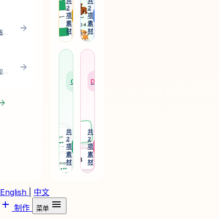
图
笔
共
共
2
2
形
顺
arrow_forward
arrow_forward
项
项
等
与
素
素
早
动
arrow_forward
材
材
期
物
输入、粘贴或本地导入英语单词，制作自定义可打印高频词闪卡，支持实时预览、浏览器打印与 PDF 下载。
数
字
学
母
学
素
英
课
习
材。
arrow_forward
语
堂
素
输入课堂名单，制作可打印姓名牌和柜位标签，支持 A4、US Letter、多页预览、浏览器打印与 PDF 下载。
拼
管
材。
CVC
Desk
读
理
素
素
w_forward
材
材
CVC
姓
拼
名
读
标
Emma
共
共
2
2
与
签
arrow_forward
arrow_forward
项
项
高
与
素
素
频
课
Desk 3
材
材
词
堂
学
桌
习
牌
素
等
English
|
中文
材。
教
add
menu
学
制作
菜单
辅
助