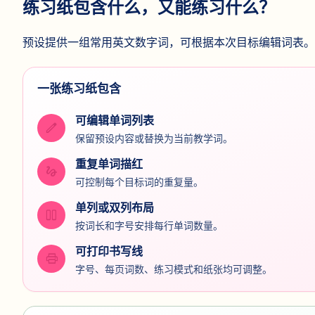
练习纸包含什么，又能练习什么？
预设提供一组常用英文数字词，可根据本次目标编辑词表。
一张练习纸包含
可编辑单词列表
edit
保留预设内容或替换为当前教学词。
重复单词描红
gesture
可控制每个目标词的重复量。
单列或双列布局
view_column_2
按词长和字号安排每行单词数量。
可打印书写线
print
字号、每页词数、练习模式和纸张均可调整。