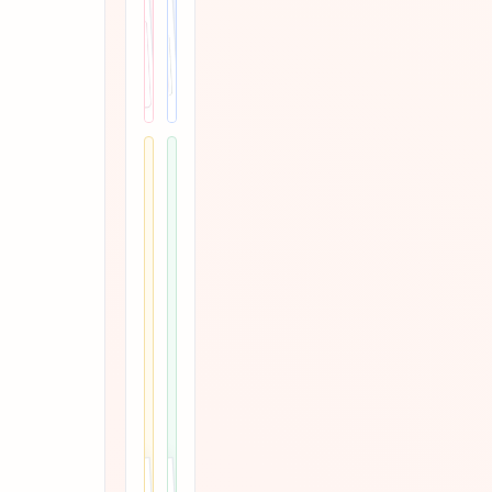
共
共
径
点
2
3
中
与
套
套
对
arrow_forward
arrow_forward
完
练
练
比
整
习
习
大
英
纸
纸
写、
文
小
姓
写
名
和
数
英
两
大
字
文
类
小
描
描
单
写
红
红
词
配
模
pin
练
描
对
板，
edit_note
习
红
字
再
纸
练
母
选
合
习
描
择
红
集
纸
符
练
合
合
对
习。
当
集
比
前
1
对
目
–
比
标
10、
简
的
1
单
格
共
共
–
词、
式。
3
5
20