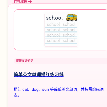
arrow_forward
打开模板
拼读友好短词
简单英文单词描红练习纸
描红 cat、dog、sun 等简单英文单词，并按需编辑词
表。