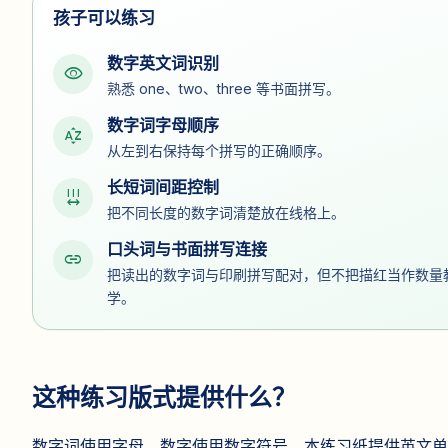
孩子可以练习
数字英文词识别
visibility
熟悉 one、two、three 等书面拼写。
数字词字母顺序
sort_by_alpha
从左到右保持每个拼写的正确顺序。
长短词间距控制
format_letter_spacing
把不同长度的数字词清楚放在线格上。
口头词与书面拼写连接
link
把读出的数字词与印刷拼写配对，但不把描红当作数量
学。
这种练习版式提供什么？
数字词使用字母，数字使用数字符号。本练习纸提供英文单