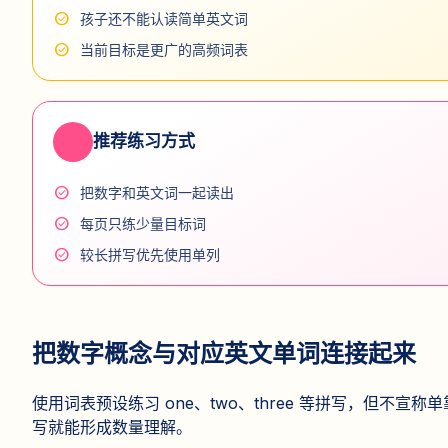
check_circle
孩子还不能认读简单英文词
check_circle
当前目标是更广的高频词表
favorite
推荐练习方式
check_circle
把数字和英文词一起读出
check_circle
每页只练少量目标词
check_circle
较长拼写优先使用单列
把数字概念与对应英文单词连接起来
使用词表预设练习 one、two、three 等拼写，但不宣称
写就能形成数量理解。