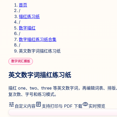
素
首页
材。
/
描红练习纸
/
数字描红
/
数字描红练习纸合集
/
英文数字词描红练习纸
数字词汇模板
英文数字词描红练习纸
描红 one、two、three 等英文数字词，再编辑词表、排
复次数、字号和练习模式。
tune
article
visibility
自定义内容
支持打印与 PDF 下载
实时预览