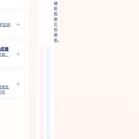
辅
助
程
度
arrow_forward
比
数字区间
较
模
板。
成器
arrow_forward
英
字
单词，
文
母
姓
描
名
红
match_case
描
练
arrow_forward
person_edit
红
习
视觉反
练
纸
打印练
习
合
纸
集
合
在
集
同
一
对
学
比
习
起
路
笔