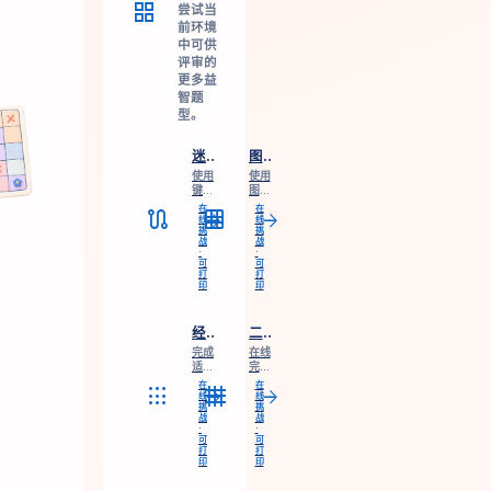
grid_view
尝试当
前环境
中可供
评审的
更多益
智题
型。
迷宫
图形数独
使用
使用
键
图形
盘、
完成
在
在
route
grid_on
arrow_forward
arrow_forward
触控
适合
线
线
挑
挑
或指
儿童
战
战
针在
的
·
·
线走
3×3
可
可
迷
打
与
打
印
印
宫，
4×4
需要
数
时可
独，
经典 6×6 数独
二进制逻辑
查看
支持
提示
键
完成
在线
或撤
盘、
适合
完成
销一
触
儿童
4×4
在
在
apps
grid_4x4
步。
控、
arrow_forward
arrow_forward
的
与
线
线
提示
挑
挑
6×6
6×6
和撤
战
战
数
二进
·
·
销，
独，
制逻
可
可
无需
支持
打
辑谜
打
注
印
印
2×3
题，
册。
宫
支持