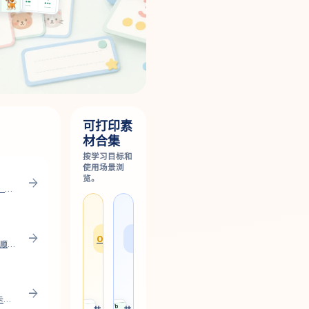
可打印素
材合集
按学习目标和
使用场景浏
览。
arrow_forward
免费制作 0–20 数字闪卡，帮助孩子认识数字、理解数量关系，选择数字范围后实时预览并下载 PDF 打印。
数
字
学
母
启
学
arrow_forward
0–20
Aa
蒙
习
免费制作 A–Z 英文字母笔顺卡，帮助孩子学习字母字形、书写方向和笔划顺序。实时预览，下载 PDF。
素
素
材
材
数
字
arrow_forward
字、
母
免费制作 2D 平面图形闪卡，选择名称、边与角、不同方向、A4 或 US Letter 布局，并即时预览和下载矢量 PDF。