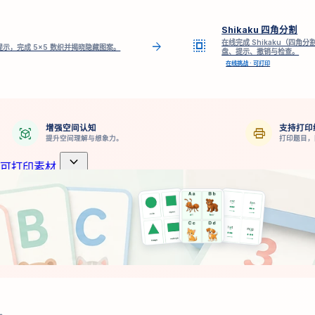
Shikaku 四角分割
select_all
在线完成 Shikaku（四
arrow_forward
示，完成 5×5 数织并揭晓隐藏图案。
盘、提示、撤销与检查。
在线挑战 · 可打印
增强空间认知
支持打印
view_in_ar
print
提升空间理解与想象力。
打印题目，
expand_more
可打印素材
。