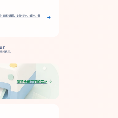
角分割）面积谜题，支持指针、触控、键
arrow_forward
练习
随时练习。
arrow_forward
浏览全部可打印素材