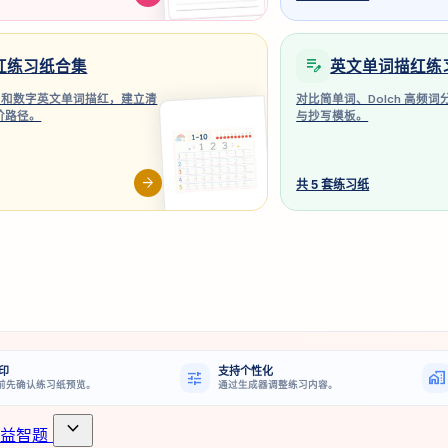
edit_note
红练习纸合集
英文单词描红练
–20 和数字英文单词描红，建立清
对比简单词、Dolch 高频
阶路径。
与抄写模板。
arrow_forward
共 5 套练习纸
印
支持个性化
tune
home_work
前先确认练习纸预览。
通过生成器调整练习内容。
expand_more
益智题