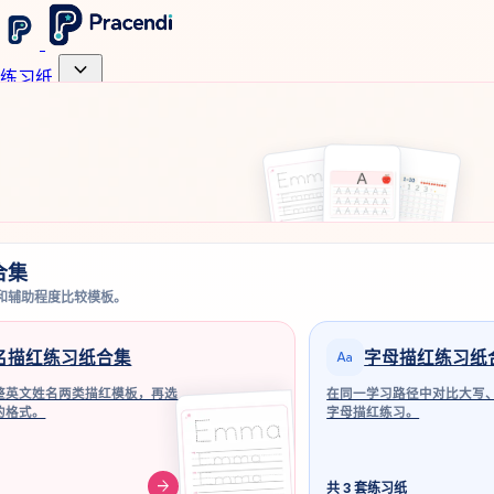
expand_more
练习纸
合集
和辅助程度比较模板。
match_case
名描红练习纸合集
字母描红练习纸
整英文姓名两类描红模板，再选
在同一学习路径中对比大写
的格式。
字母描红练习。
arrow_forward
共 3 套练习纸