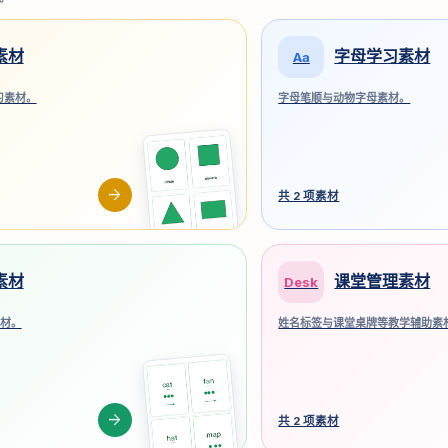
素材
字母学习素材
Aa
习素材。
字母笔顺与动物字母素材。
arrow_forward
共 2 项素材
素材
课堂管理素材
Desk
素材。
姓名标签与课堂桌牌等教学辅助素
arrow_forward
共 2 项素材