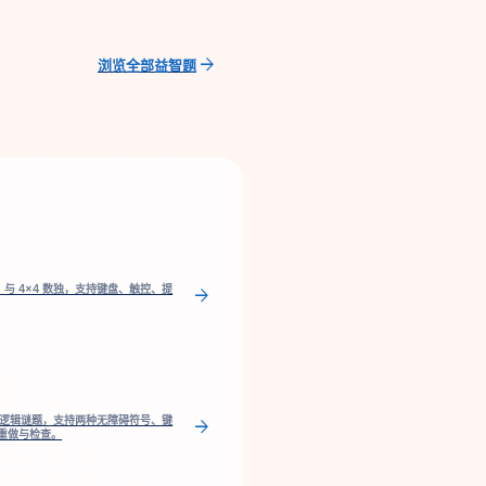
arrow_forward
浏览全部益智题
 与 4×4 数独，支持键盘、触控、提
arrow_forward
二进制逻辑谜题，支持两种无障碍符号、键
arrow_forward
重做与检查。