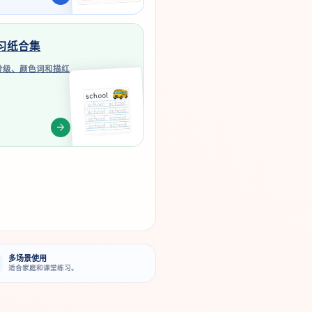
习纸合集
词分级、颜色词和描红
arrow_forward
多场景使用
适合家庭和课堂练习。