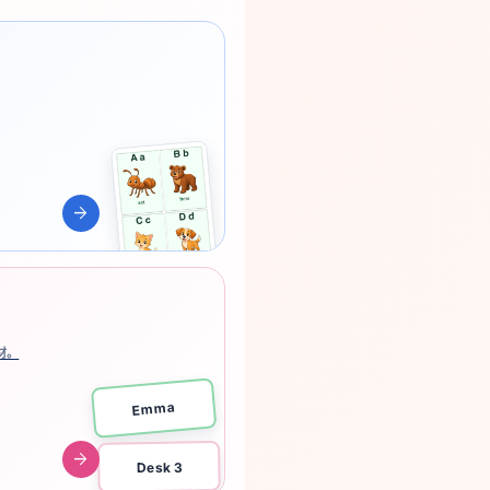
arrow_forward
材。
Emma
arrow_forward
Desk 3