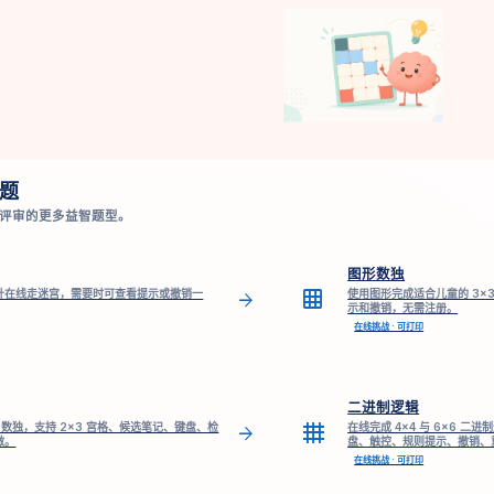
题
评审的更多益智题型。
图形数独
grid_on
针在线走迷宫，需要时可查看提示或撤销一
使用图形完成适合儿童的 3×3
arrow_forward
示和撤销，无需注册。
在线挑战 · 可打印
二进制逻辑
grid_4x4
 数独，支持 2×3 宫格、候选笔记、键盘、检
在线完成 4×4 与 6×6 
arrow_forward
做。
盘、触控、规则提示、撤销、
在线挑战 · 可打印