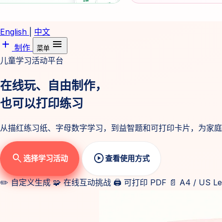
English
|
中文
add
menu
制作
菜单
儿童学习活动平台
在线玩、自由制作，
也可以打印练习
从描红练习纸、字母数字学习，到益智题和可打印卡片，为家庭
search
play_circle
选择学习活动
查看使用方式
✏️
自定义生成
🧩
在线互动挑战
🖨️
可打印 PDF
📄
A4 / US Le